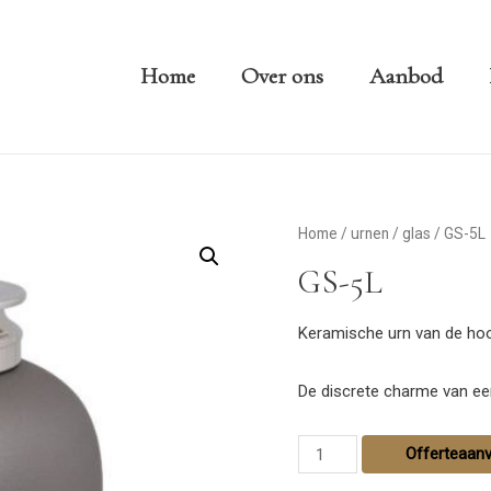
Home
Over ons
Aanbod
Home
/
urnen
/
glas
/ GS-5L
GS-5L
Keramische urn van de hoog
De discrete charme van een
Offerteaan